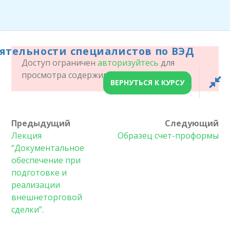
ОРГАНИЗАЦИЯ
ДЕЯТЕЛЬНОСТИ
ятельности специалистов по ВЭД
СПЕЦИАЛИСТОВ ПО
Доступ ограничен
авторизуйтесь
для
ВЭД
просмотра содержимого!
ВЕРНУТЬСЯ К КУРСУ
ГЛАВНАЯ СТРАНИЦА
ОРГАНИЗАЦИЯ ДЕЯТЕЛЬНОСТИ СПЕЦИАЛИСТОВ
Предыдущий
Следующий
Лекция
Образец счет-проформы
ПО ВЭД
“Документальное
обеспечение при
подготовке и
реализации
внешнеторговой
Главная
/
LP Courses
/ Организация деятельности
сделки”.
специалистов по ВЭД