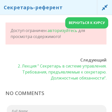
Секретарь-референт
СЕКРЕТАРЬ-РЕФЕРЕНТ
ГЛАВНАЯ СТРАНИЦА
СЕКРЕТАРЬ-РЕФЕРЕНТ
ВЕРНУТЬСЯ К КУРСУ
01 HOUR
Доступ ограничен
авторизуйтесь
для
просмотра содержимого!
Главная
/
LP Courses
/ Секретарь-референт
HOUR
Следующий
2. Лекция ” Секретарь в системе управления.
Требования, предъявляемые к секретарю.
Должностные обязанности”.
NO COMMENTS