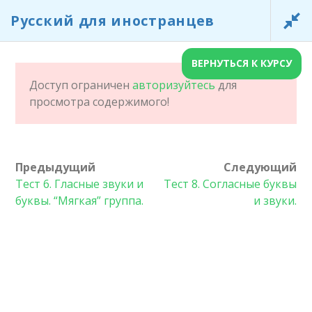
Русский для иностранцев
РУССКИЙ ДЛЯ
А
10 MIN
ИНОСТРАНЦЕВ
ВЕРНУТЬСЯ К КУРСУ
ГЛАВНАЯ СТРАНИЦА
Доступ ограничен
авторизуйтесь
для
20 MIN
просмотра содержимого!
РУССКИЙ ДЛЯ ИНОСТРАНЦЕВ
Предыдущий
Следующий
Тест 6. Гласные звуки и
Тест 8. Согласные буквы
СОВ
20 MIN
буквы. “Мягкая” группа.
и звуки.
Главная
/
LP Courses
/ Русский для иностранцев
СОВ
20 MIN