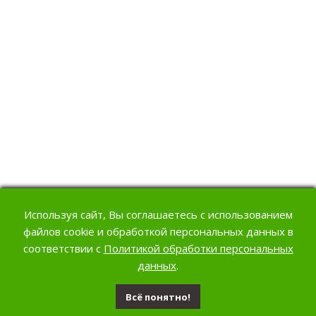
РОСА
10 MIN
СОВ
10 MIN
 ВОПРОСОВ
10 MIN
Используя сайт, Вы соглашаетесь с использованием
файлов cookie и обработкой персональных данных в
соответствии с
Политикой обработки персональных
данных
.
5 ВОПРОСОВ
20 MIN
Всё понятно!