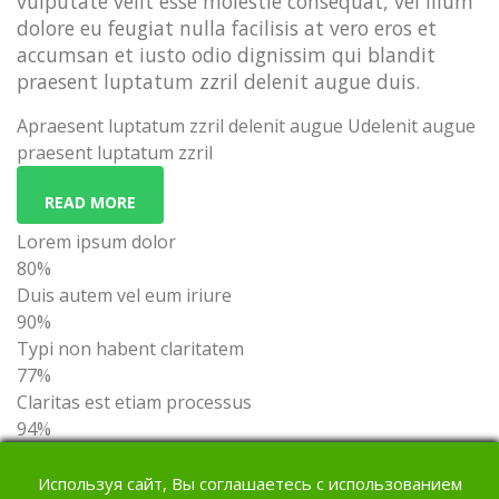
vulputate velit esse molestie consequat, vel illum
dolore eu feugiat nulla facilisis at vero eros et
accumsan et iusto odio dignissim qui blandit
praesent luptatum zzril delenit augue duis.
Apraesent luptatum zzril delenit augue Udelenit augue
praesent luptatum zzril
READ MORE
Lorem ipsum dolor
80%
Duis autem vel eum iriure
90%
Typi non habent claritatem
77%
Claritas est etiam processus
94%
Cprocessus laritas est etiam
94%
Используя сайт, Вы соглашаетесь с использованием