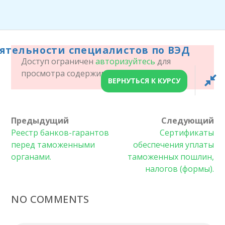
ОРГАНИЗАЦИЯ
ДЕЯТЕЛЬНОСТИ
ятельности специалистов по ВЭД
СПЕЦИАЛИСТОВ ПО
Доступ ограничен
авторизуйтесь
для
ВЭД
просмотра содержимого!
ВЕРНУТЬСЯ К КУРСУ
ГЛАВНАЯ СТРАНИЦА
ОРГАНИЗАЦИЯ ДЕЯТЕЛЬНОСТИ СПЕЦИАЛИСТОВ
Предыдущий
Следующий
Реестр банков-гарантов
Сертификаты
ПО ВЭД
перед таможенными
обеспечения уплаты
органами.
таможенных пошлин,
налогов (формы).
NO COMMENTS
Главная
/
LP Courses
/ Организация деятельности
HOUR
специалистов по ВЭД