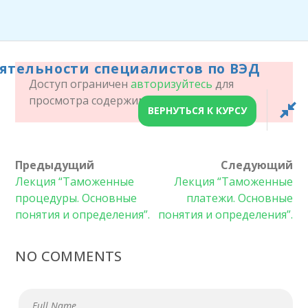
ОРГАНИЗАЦИЯ
ДЕЯТЕЛЬНОСТИ
ятельности специалистов по ВЭД
СПЕЦИАЛИСТОВ ПО
Доступ ограничен
авторизуйтесь
для
ВЭД
просмотра содержимого!
ВЕРНУТЬСЯ К КУРСУ
ГЛАВНАЯ СТРАНИЦА
ОРГАНИЗАЦИЯ ДЕЯТЕЛЬНОСТИ СПЕЦИАЛИСТОВ
Предыдущий
Следующий
Лекция “Таможенные
Лекция “Таможенные
ПО ВЭД
процедуры. Основные
платежи. Основные
понятия и определения”.
понятия и определения”.
OUR
NO COMMENTS
Главная
/
LP Courses
/ Организация деятельности
специалистов по ВЭД